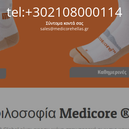
tel:+302108000114
Σύντομα κοντά σας
sales@medicorehellas.gr